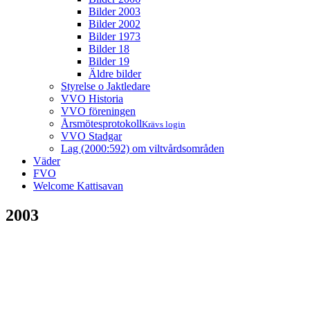
Bilder 2003
Bilder 2002
Bilder 1973
Bilder 18
Bilder 19
Äldre bilder
Styrelse o Jaktledare
VVO Historia
VVO föreningen
Årsmötesprotokoll
Krävs login
VVO Stadgar
Lag (2000:592) om viltvårdsområden
Väder
FVO
Welcome Kattisavan
2003