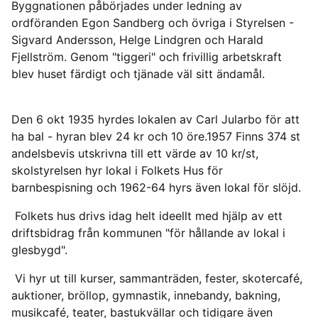
Byggnationen påbörjades under ledning av
ordföranden Egon Sandberg och övriga i Styrelsen -
Sigvard Andersson, Helge Lindgren och Harald
Fjellström. Genom "tiggeri" och frivillig arbetskraft
blev huset färdigt och tjänade väl sitt ändamål.
Den 6 okt 1935 hyrdes lokalen av Carl Jularbo för att
ha bal - hyran blev 24 kr och 10 öre.1957 Finns 374 st
andelsbevis utskrivna till ett värde av 10 kr/st,
skolstyrelsen hyr lokal i Folkets Hus för
barnbespisning och 1962-64 hyrs även lokal för slöjd.
Folkets hus drivs idag helt ideellt med hjälp av ett
driftsbidrag från kommunen "för hållande av lokal i
glesbygd".
Vi hyr ut till kurser, sammanträden, fester, skotercafé,
auktioner, bröllop, gymnastik, innebandy, bakning,
musikcafé, teater, bastukvällar och tidigare även