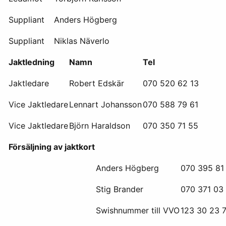
Suppliant
Anders Högberg
Suppliant
Niklas Näverlo
Jaktledning
Namn
Tel
Jaktledare
Robert Edskär
070 520 62 13
Vice Jaktledare
Lennart Johansson
070 588 79 61
Vice Jaktledare
Björn Haraldson
070 350 71 55
Försäljning av jaktkort
Anders Högberg
070 395 81
Stig Brander
070 371 03
Swishnummer till VVO
123 30 23 