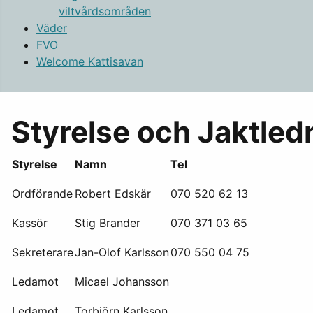
viltvårdsområden
Väder
FVO
Welcome Kattisavan
Styrelse och Jaktled
Styrelse
Namn
Tel
Ordförande
Robert Edskär
070 520 62 13
Kassör
Stig Brander
070 371 03 65
Sekreterare
Jan-Olof Karlsson
070 550 04 75
Ledamot
Micael Johansson
Ledamot
Torbjörn Karlsson