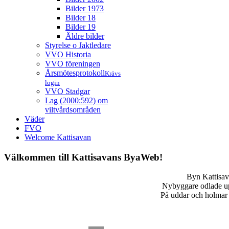
Bilder 1973
Bilder 18
Bilder 19
Äldre bilder
Styrelse o Jaktledare
VVO Historia
VVO föreningen
Årsmötesprotokoll
Krävs
login
VVO Stadgar
Lag (2000:592) om
viltvårdsområden
Väder
FVO
Welcome Kattisavan
Välkommen till Kattisavans ByaWeb!
Byn Kattisav
Nybyggare odlade upp 
På uddar och holmar f