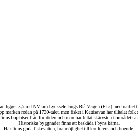
an ligger 3,5 mil NV om Lycksele längs Blå Vägen (E12) med närhet t
marken redan på 1730-talet, men fisket i Kattisavan har tilltalat folk s
inns boplatser från forntiden och man har hittat skärvsten i området s
Historiska byggnader finns att beskåda i byns kärna.
Här finns goda fiskevatten, bra möjlighet till konferens och boende.