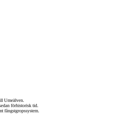
ill Umeälven.
edan förhistorisk tid.
amt fångstgropssystem.