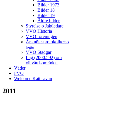
Bilder 1973
Bilder 18
Bilder 19
Äldre bilder
Styrelse o Jaktledare
VVO Historia
VVO föreningen
Årsmötesprotokoll
Krävs
login
VVO Stadgar
Lag (2000:592) om
viltvårdsområden
Väder
FVO
Welcome Kattisavan
2011