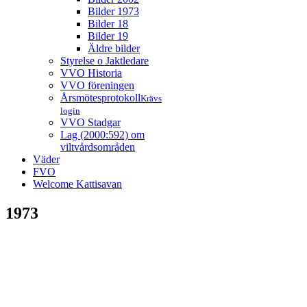
Bilder 1973
Bilder 18
Bilder 19
Äldre bilder
Styrelse o Jaktledare
VVO Historia
VVO föreningen
Årsmötesprotokoll
Krävs
login
VVO Stadgar
Lag (2000:592) om
viltvårdsområden
Väder
FVO
Welcome Kattisavan
1973