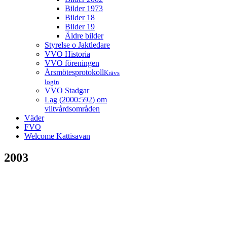
Bilder 1973
Bilder 18
Bilder 19
Äldre bilder
Styrelse o Jaktledare
VVO Historia
VVO föreningen
Årsmötesprotokoll
Krävs
login
VVO Stadgar
Lag (2000:592) om
viltvårdsområden
Väder
FVO
Welcome Kattisavan
2003