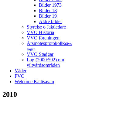
Bilder 1973
Bilder 18
Bilder 19
Äldre bilder
Styrelse o Jaktledare
VVO Historia
VVO föreningen
Årsmötesprotokoll
Krävs
login
VVO Stadgar
Lag (2000:592) om
viltvårdsområden
Väder
FVO
Welcome Kattisavan
2010