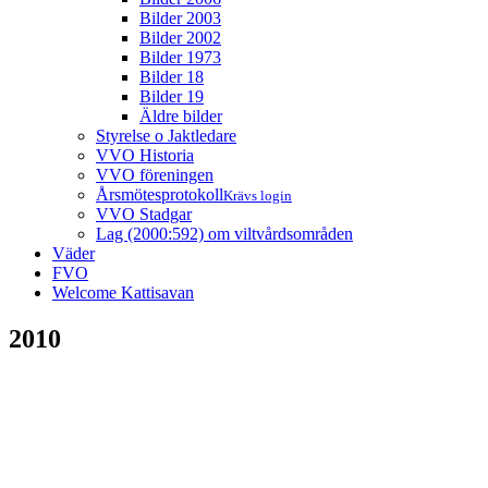
Bilder 2003
Bilder 2002
Bilder 1973
Bilder 18
Bilder 19
Äldre bilder
Styrelse o Jaktledare
VVO Historia
VVO föreningen
Årsmötesprotokoll
Krävs login
VVO Stadgar
Lag (2000:592) om viltvårdsområden
Väder
FVO
Welcome Kattisavan
2010